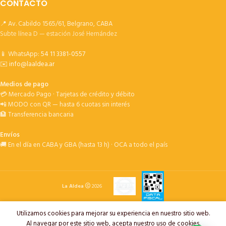
CONTACTO
📍 Av. Cabildo 1565/61, Belgrano, CABA
Subte línea D — estación José Hernández
📱 WhatsApp:
54 11 3381-0557
✉️
info@laaldea.ar
Medios de pago
💳 Mercado Pago · Tarjetas de crédito y débito
📲 MODO con QR — hasta 6 cuotas sin interés
🏦 Transferencia bancaria
Envíos
🚚 En el día en CABA y GBA (hasta 13 h) · OCA a todo el país
La Aldea
2026
Utilizamos cookies para mejorar su experiencia en nuestro sitio web.
Al navegar por este sitio web, acepta nuestro uso de cookies.