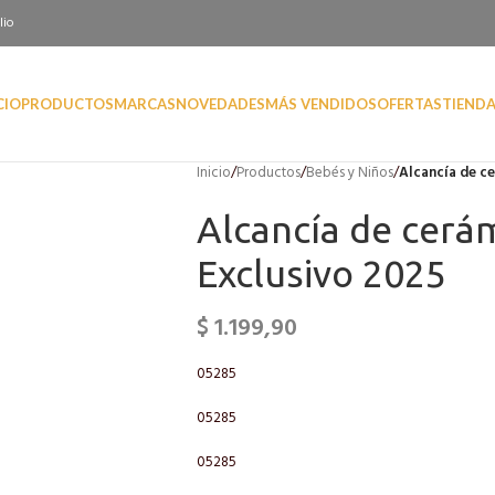
lio
CIO
PRODUCTOS
MARCAS
NOVEDADES
MÁS VENDIDOS
OFERTAS
TIEND
Inicio
/
Productos
/
Bebés y Niños
/
Alcancía de c
Alcancía de cerá
Exclusivo 2025
$
1.199,90
05285
05285
05285