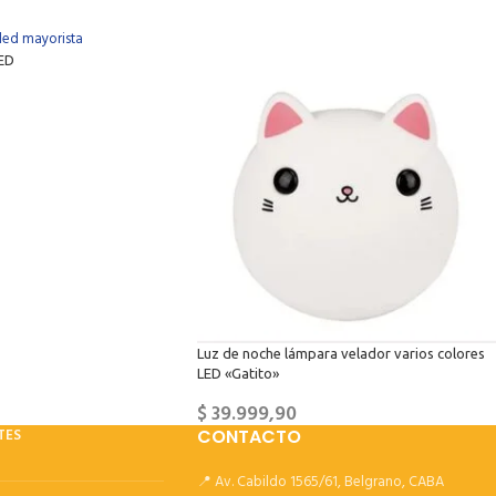
LED
Luz de noche lámpara velador varios colores
LED «Gatito»
$
39.999,90
TES
CONTACTO
📍 Av. Cabildo 1565/61, Belgrano, CABA