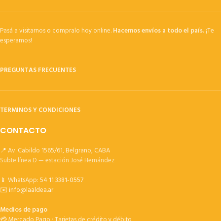
Pasá a visitarnos o compralo hoy online.
Hacemos envíos a todo el país.
¡Te
esperamos!
PREGUNTAS FRECUENTES
TERMINOS Y CONDICIONES
CONTACTO
📍 Av. Cabildo 1565/61, Belgrano, CABA
Subte línea D — estación José Hernández
📱 WhatsApp:
54 11 3381-0557
✉️
info@laaldea.ar
Medios de pago
💳 Mercado Pago · Tarjetas de crédito y débito