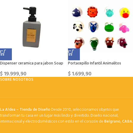
Dispenser ceramica para jabon Soap
Portacepillo Infantil Animalitos
$
19.999,90
$
1.699,90
SOBRE NOSOTROS
La Aldea – Tienda de Diseño
Desde 2010, seleccionamos objetos que
transforman tu casa en un lugar más lindo y divertido. Diseño nacional,
internacional y electrodomésticos con estilo en el corazón de
Belgrano, CABA
.