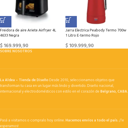
Freidora de aire Ariete Airfryer 4L
Jarra Electrica Peabody Termo 700w
4633 Negra
1 Litro E-termo Rojo
$
169.999,90
$
109.999,90
SOBRE NOSOTROS
La Aldea – Tienda de Diseño
Desde 2010, seleccionamos objetos que
transforman tu casa en un lugar más lindo y divertido. Diseño nacional,
internacional y electrodomésticos con estilo en el corazón de
Belgrano, CABA
.
Pasá a visitarnos o compralo hoy online.
Hacemos envíos a todo el país.
¡Te
esperamos!