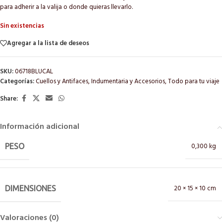
para adherir a la valija o donde quieras llevarlo.
Sin existencias
Agregar a la lista de deseos
SKU:
06718BLUCAL
Categorías:
Cuellos y Antifaces
,
Indumentaria y Accesorios
,
Todo para tu viaje
Share:
Información adicional
0,300 kg
PESO
20 × 15 × 10 cm
DIMENSIONES
Valoraciones (0)