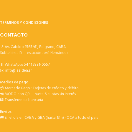
TERMINOS Y CONDICIONES
CONTACTO
📍 Av. Cabildo 1565/61, Belgrano, CABA
Subte línea D — estación José Hernández
📱 WhatsApp:
54 11 3381-0557
✉️
info@laaldea.ar
Medios de pago
💳 Mercado Pago · Tarjetas de crédito y débito
📲 MODO con QR — hasta 6 cuotas sin interés
🏦 Transferencia bancaria
Envíos
🚚 En el día en CABA y GBA (hasta 13 h) · OCA a todo el país