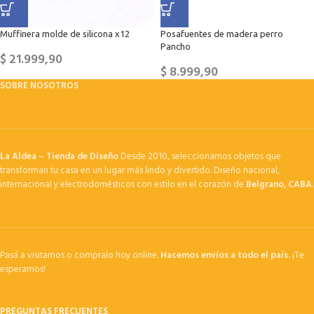
Muffinera molde de silicona x12
Posafuentes de madera perro
Pancho
$
21.999,90
$
8.999,90
SOBRE NOSOTROS
La Aldea – Tienda de Diseño
Desde 2010, seleccionamos objetos que
transforman tu casa en un lugar más lindo y divertido. Diseño nacional,
internacional y electrodomésticos con estilo en el corazón de
Belgrano, CABA
.
Pasá a visitarnos o compralo hoy online.
Hacemos envíos a todo el país.
¡Te
esperamos!
PREGUNTAS FRECUENTES