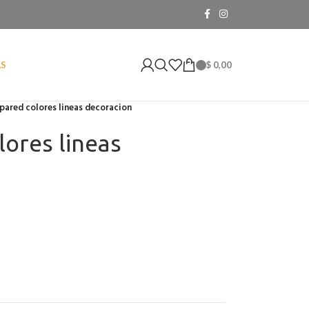
$
0,00
AS
 pared colores lineas decoracion
lores lineas