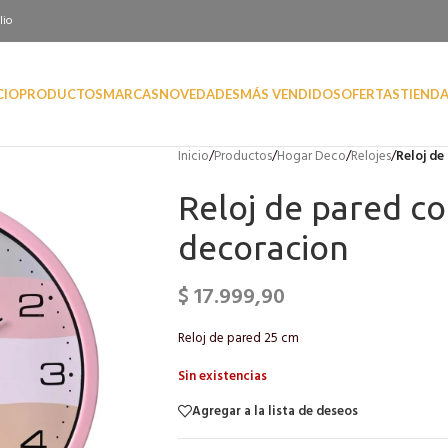
lio
CIO
PRODUCTOS
MARCAS
NOVEDADES
MÁS VENDIDOS
OFERTAS
TIEND
Inicio
/
Productos
/
Hogar Deco
/
Relojes
/
Reloj de
Reloj de pared co
decoracion
$
17.999,90
Reloj de pared 25 cm
Sin existencias
Agregar a la lista de deseos