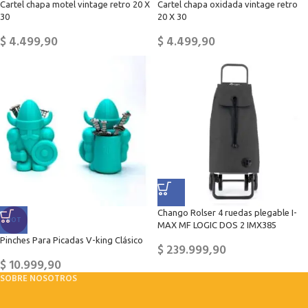
Cartel chapa motel vintage retro 20 X
Cartel chapa oxidada vintage retro
30
20 X 30
$
4.499,90
$
4.499,90
Chango Rolser 4 ruedas plegable I-
HOT
MAX MF LOGIC DOS 2 IMX385
Pinches Para Picadas V-king Clásico
$
239.999,90
$
10.999,90
SOBRE NOSOTROS