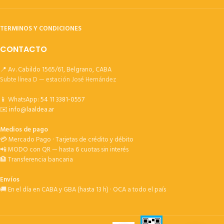
TERMINOS Y CONDICIONES
CONTACTO
📍 Av. Cabildo 1565/61, Belgrano, CABA
Subte línea D — estación José Hernández
📱 WhatsApp:
54 11 3381-0557
✉️
info@laaldea.ar
Medios de pago
💳 Mercado Pago · Tarjetas de crédito y débito
📲 MODO con QR — hasta 6 cuotas sin interés
🏦 Transferencia bancaria
Envíos
🚚 En el día en CABA y GBA (hasta 13 h) · OCA a todo el país