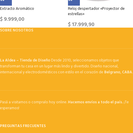
Extracto Aromático
Reloj despertador «Proyector de
estrellas»
$
9.999,00
$
17.999,90
SOBRE NOSOTROS
La Aldea – Tienda de Diseño
Desde 2010, seleccionamos objetos que
transforman tu casa en un lugar más lindo y divertido. Diseño nacional,
internacional y electrodomésticos con estilo en el corazón de
Belgrano, CABA
.
Pasá a visitarnos o compralo hoy online.
Hacemos envíos a todo el país.
¡Te
esperamos!
PREGUNTAS FRECUENTES